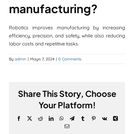
manufacturing?
Robotics improves manufacturing by increasing
efficiency, precision, and safety, while also reducing
labor costs and repetitive tasks.
By
admin
|
Mayıs 7, 2024
|
0 Comments
Share This Story, Choose
Your Platform!
Facebook
X
Reddit
LinkedIn
WhatsApp
Telegram
Tumblr
Pinterest
Vk
Xing
E-
posta