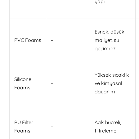
yapı
Esnek, düşük
PVC Foams
–
maliyet, su
geçirmez
Yüksek sıcaklık
Silicone
–
ve kimyasal
Foams
dayanım
PU Filter
Açık hücreli,
–
Foams
filtreleme