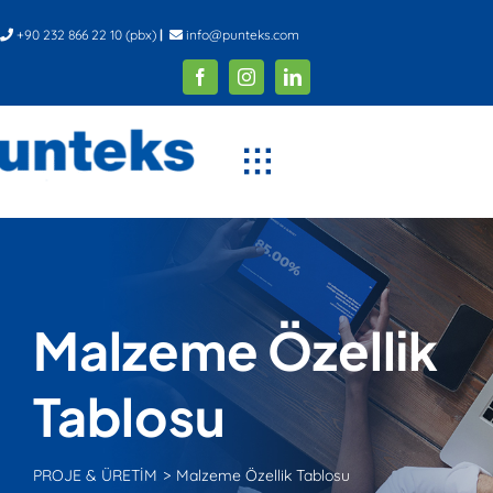
İçeriğe
+90 232 866 22 10 (pbx)
|
info@punteks.com
geç
Malzeme Özellik
Tablosu
PROJE & ÜRETİM
Malzeme Özellik Tablosu