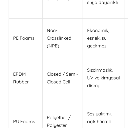
suya dayanıklı
Non-
Ekonomik,
PE Foams
Crosslinked
esnek, su
(NPE)
geçirmez
Sızdırmazlık,
EPDM
Closed / Semi-
UV ve kimyasal
Rubber
Closed Cell
direnç
Ses yalıtımı,
Polyether /
PU Foams
açık hücreli
Polyester