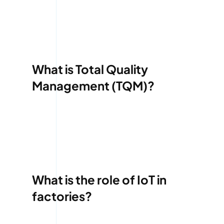
What is Total Quality
Management (TQM)?
What is the role of IoT in
factories?