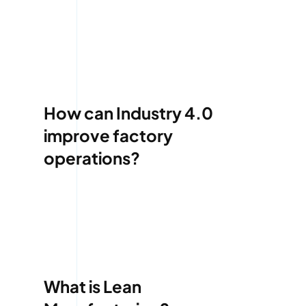
How can Industry 4.0
improve factory
operations?
What is Lean