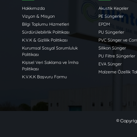
Hakkımızda
Akustik Keçeler
Vizyon & Misyon
PE Süngerler
Bilgi Toplumu Hizmetleri
EPDM
Sürdürülebilirlik Politikası
PU Süngerler
K.V.K & Gizlilik Politikası
PVC Sünger ve Cont
Kurumsal Sosyal Sorumluluk
Silikon Sünger
Politikası
PU Filtre Süngerler
Kişisel Veri Saklama ve İmha
EVA Sünger
Politikası
Malzeme Özellik Ta
K.V.K.K Başvuru Formu
© Copyrig