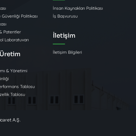
kası
İnsan Kaynakları Politikası
e Güvenliği Politikası
İş Başvurusu
kası
 & Patentler
İletişim
rol Laboratuvarı
İletişim Bilgileri
 Üretim
ımı & Yönetimi
nliği
rformans Tablosu
ellik Tablosu
caret A.Ş.