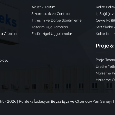
Akustik Yalıtım
Kalite Politi
Sızdırmazlık ve Contalar
İş Sağlığı v
Titreşim ve Darbe Sönümleme
Çevre Politi
Tasarım Uygulamaları
Sertifikalar
a Grupları
Endüstriyel Uygulamalar
Kalite Kont
Proje &
Proje Tasar
blosu
Üretim Yetki
Malzeme Pe
Malzeme Öz
ht - 2026 | Punteks İzolasyon Beyaz Eşya ve Otomotiv Yan Sanayi Ti